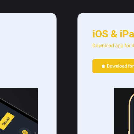
iOS & iP
Download app for iO
Download for