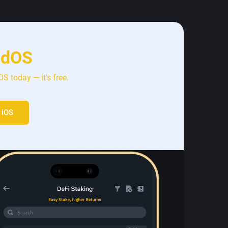
adOS
S today — it's free.
 iOS